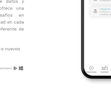
de datos y
ofrece una
safíos en
idad en cada
eferente de
o a nuevas