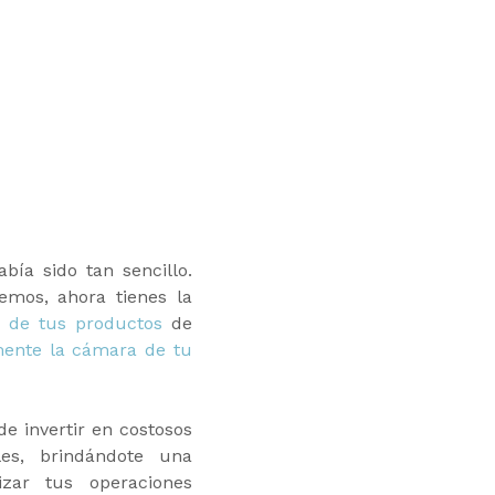
bía sido tan sencillo.
emos, ahora tienes la
 de tus productos
de
mente la cámara de tu
e invertir en costosos
les, brindándote una
izar tus operaciones