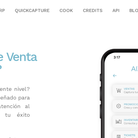
RP
QUICKCAPTURE
COOK
CREDITS
API
BL
e Venta
?
ente nivel?
señado para
atención al
r tu éxito