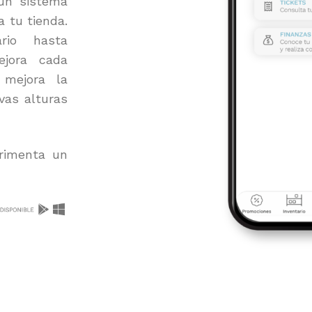
un sistema
a tu tienda.
rio hasta
ejora cada
 mejora la
evas alturas
rimenta un