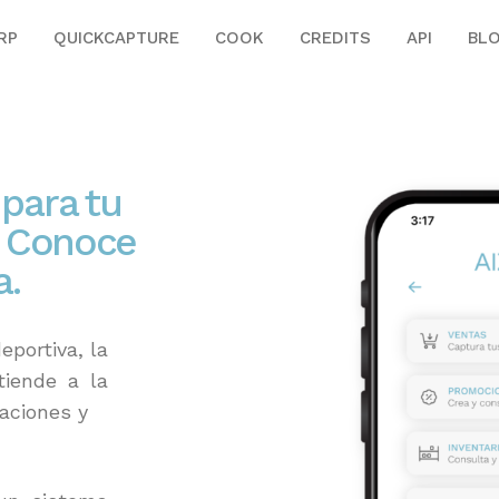
RP
QUICKCAPTURE
COOK
CREDITS
API
BL
 para tu
? Conoce
a.
portiva, la
tiende a la
raciones y