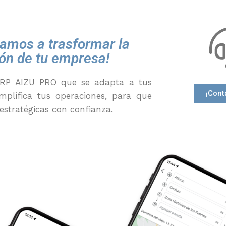
amos a trasformar la
ión de tu empresa!
ERP
AIZU PRO
que se adapta a tus
¡Cont
mplifica tus operaciones
,
para que
estratégicas con confianza.