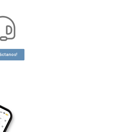
áctanos!