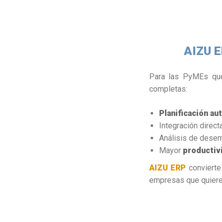
AIZU E
Para las PyMEs qu
completas:
Planificación a
Integración direc
Análisis de desem
Mayor
productivi
AIZU ERP
convierte
empresas que quieren