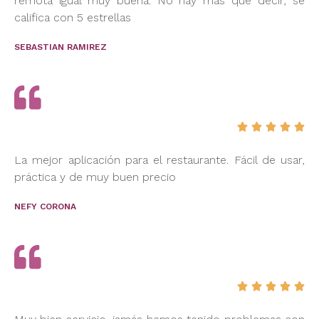
remota igual muy buena. No hay más que decir, se
califica con 5 estrellas
SEBASTIAN RAMIREZ





La mejor aplicación para el restaurante. Fácil de usar,
práctica y de muy buen precio
NEFY CORONA




