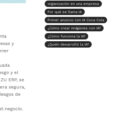
organización en una empresa
Por qué se llama IA
Primer anuncio con IA Coca Cola
¿Cómo crear imágenes con IA?
nta
¿Cómo funciona la IA?
esas y
¿Quién desarrolló la IA?
ener
cuada
esgo y el
ZU ERP, se
era segura,
riesgos de
el negocio.