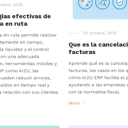
tubre, 2025
gias efectivas de
a en ruta
20 octubre, 2025
 en ruta permite realizar
ctamente en campo,
Que es la cancelac
a liquidez y el control
facturas
 Con una adecuada
Aprende qué es la cancela
ón, herramientas móviles y
facturas, los casos en los 
RP como AIZU, las
cómo AIZU ERP facilita el 
ueden reducir errores,
ayudando a las empresas 
saldos en tiempo real y
con la normativa fiscal.
a relación con sus clientes.
More