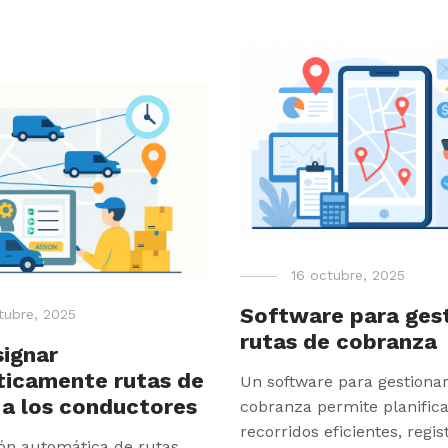
16 octubre, 2025
Software para ges
tubre, 2025
rutas de cobranza
ignar
icamente rutas de
Un software para gestionar
 a los conductores
cobranza permite planifica
recorridos eficientes, regi
ión automática de rutas