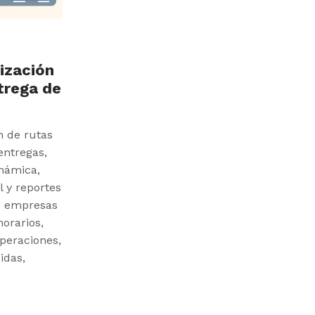
ización
trega de
n de rutas
entregas,
inámica,
 y reportes
as empresas
orarios,
peraciones,
idas,