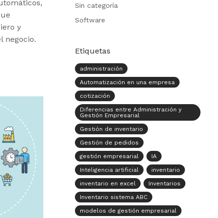
utomáticos,
Sin categoría
que
Software
iero y
l negocio.
Etiquetas
administración
Automatización en una empresa
cotización
Diferencias entre Administración y
Gestión Empresarial
Gestión de inventario
Gestión de pedidos
gestión empresarial
IA
Inteligencia artificial
inventario
inventario en excel
Inventarios
Inventario sistema ABC
modelos de gestión empresarial