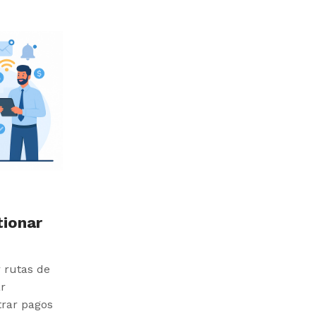
tionar
 rutas de
r
strar pagos