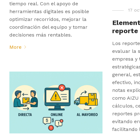
tiempo real. Con el apoyo de
17 oc
herramientas digitales es posible
optimizar recorridos, mejorar la
Element
coordinación del equipo y tomar
reporte 
decisiones más rentables.
Los reporte
More
evaluar la
empresa y 
estratégica
general, es
efectivo, i
notas expli
como AIZU 
cálculos, c
reportes pr
evitando e
facilitando 