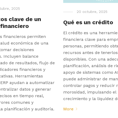
tubre, 2025
20 octubre, 2025
os clave de un
Qué es un crédito
financiero
El crédito es una herramie
s financieros permiten
financiera clave para empr
 salud económica de una
personas, permitiendo obt
tomar decisiones
recursos antes de tenerlos
s. Incluyen balance
disponibles. Con una ade
tado de resultados, flujo de
planificación, análisis de ri
ndicadores financieros y
apoyo de sistemas como AI
cativas. Herramientas
puede administrar de man
ERP ayudan a automatizar
controlar pagos y reducir 
entralizar datos y generar
morosidad, impulsando el
ecisos en tiempo real,
crecimiento y la liquidez d
rrores comunes y
la planificación y auditoría.
More