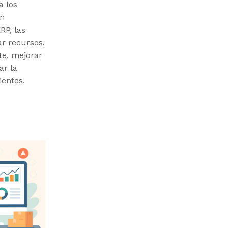
a los
on
P, las
r recursos,
te, mejorar
ar la
ientes.