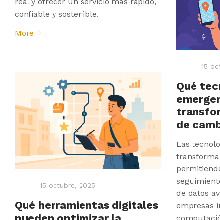
real y ofrecer un servicio más rápido,
confiable y sostenible.
More
15 oc
Qué tec
emergen
transfo
de cam
Las tecnol
transforma
permitiendo
seguimiento
15 octubre, 2025
de datos av
Qué herramientas digitales
empresas in
pueden optimizar la
computació