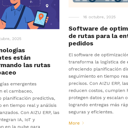
16 octubre, 2025
Software de optim
de rutas para la en
tubre, 2025
pedidos
nologías
El software de optimizació
tes están
transforma la logística de 
rmando las rutas
ofreciendo planificación d
baceo
seguimiento en tiempo real
precisos. Con AIZU ERP, l
ogías emergentes
reducen costos, cumplen h
n el cambaceo,
protegen datos y escalan o
 planificación predictiva,
logrando entregas más ráp
 en tiempo real y análisis
seguras y eficientes.
anzados. Con AIZU ERP, las
tegran IA, IoT y
More
n en la nube para