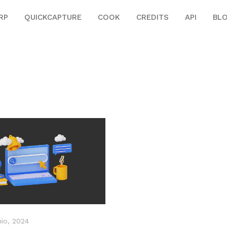
RP
QUICKCAPTURE
COOK
CREDITS
API
BL
nio, 2024