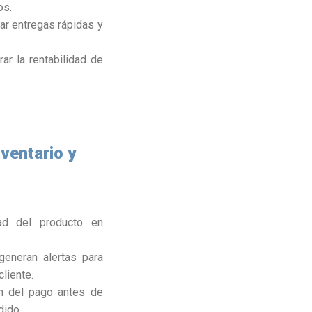
os.
zar entregas rápidas y
ar la rentabilidad de
nventario y
dad del producto en
generan alertas para
liente.
n del pago antes de
dido.