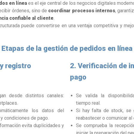
dos en línea
es el eje central de los negocios digitales modern
ecibir órdenes, sino de
coordinar procesos internos
, garanti
cia confiable al cliente
.
ructurada puede convertirse en una ventaja competitiva y mejor
Etapas de la gestión de pedidos en línea
y registro
2. Verificación de i
pago
an desde distintos canales:
Se valida la disponibili
tplaces.
tiempo real.
omáticamente los datos del
Si hay falta de stock, se 
 y condiciones de pago.
reabastecer o comunicar al c
nformación evita duplicidades y
Se comprueba la recepció
iniciar la preparación del pe