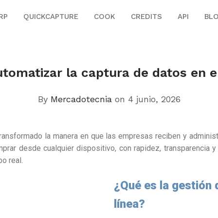
RP
QUICKCAPTURE
COOK
CREDITS
API
BL
tomatizar la captura de datos en 
By
Mercadotecnia
on 4 junio, 2026
 transformado la manera en que las empresas reciben y adminis
prar desde cualquier dispositivo, con rapidez, transparencia y 
o real.
¿Qué es la gestión 
línea?