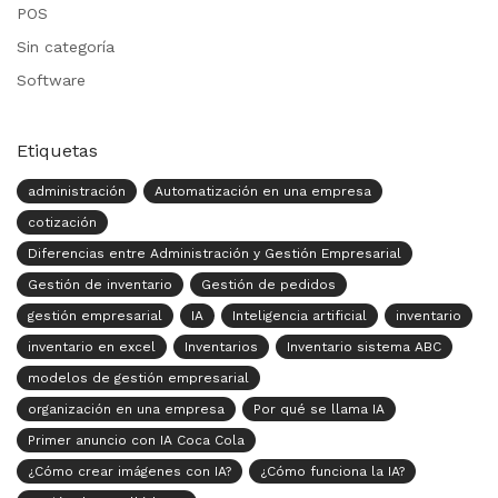
POS
Sin categoría
Software
Etiquetas
administración
Automatización en una empresa
cotización
Diferencias entre Administración y Gestión Empresarial
Gestión de inventario
Gestión de pedidos
gestión empresarial
IA
Inteligencia artificial
inventario
inventario en excel
Inventarios
Inventario sistema ABC
modelos de gestión empresarial
organización en una empresa
Por qué se llama IA
Primer anuncio con IA Coca Cola
¿Cómo crear imágenes con IA?
¿Cómo funciona la IA?