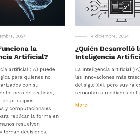
iembre, 2024
4 diciembre, 2024
unciona la
¿Quién Desarrolló l
ncia Artificial?
Inteligencia Artific
cia artificial (IA) puede
La inteligencia artificial (I
gica para quienes no
las innovaciones más tras
iarizados con su
del siglo XXI, pero sus raíc
nto, pero en realidad,
remontan a mediados del s
 en principios
More
s y computacionales
ara replicar la forma en
manos resuelven
y toman decisiones.