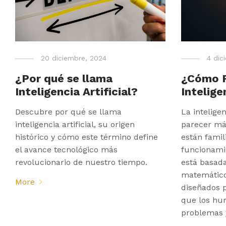
20 diciembre, 2024
4 dic
¿Por qué se llama
¿Cómo F
Inteligencia Artificial?
Intelige
Descubre por qué se llama
La inteligen
inteligencia artificial, su origen
parecer má
histórico y cómo este término define
están famil
el avance tecnológico más
funcionamie
revolucionario de nuestro tiempo.
está basada
matemático
More
diseñados p
que los hu
problemas 