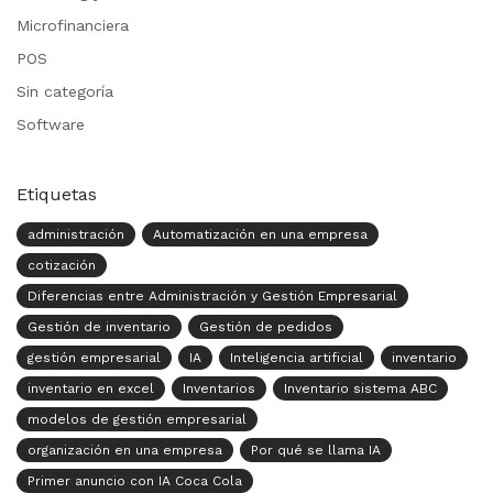
Microfinanciera
POS
Sin categoría
Software
Etiquetas
administración
Automatización en una empresa
cotización
Diferencias entre Administración y Gestión Empresarial
Gestión de inventario
Gestión de pedidos
gestión empresarial
IA
Inteligencia artificial
inventario
inventario en excel
Inventarios
Inventario sistema ABC
modelos de gestión empresarial
organización en una empresa
Por qué se llama IA
Primer anuncio con IA Coca Cola