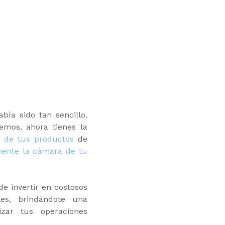
bía sido tan sencillo.
emos, ahora tienes la
 de tus productos
de
mente la cámara de tu
e invertir en costosos
les, brindándote una
izar tus operaciones