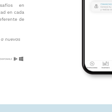
safíos en
idad en cada
referente de
o a nuevas