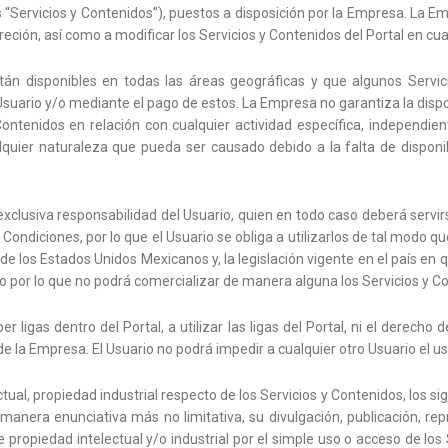
los “Servicios y Contenidos”), puestos a disposición por la Empresa. La E
screción, así como a modificar los Servicios y Contenidos del Portal en 
tán disponibles en todas las áreas geográficas y que algunos Servi
 Usuario y/o mediante el pago de estos. La Empresa no garantiza la dispon
 y Contenidos en relación con cualquier actividad específica, independi
ier naturaleza que pueda ser causado debido a la falta de disponibi
exclusiva responsabilidad del Usuario, quien en todo caso deberá servir
 Condiciones, por lo que el Usuario se obliga a utilizarlos de tal mod
de los Estados Unidos Mexicanos y, la legislación vigente en el país en q
ario por lo que no podrá comercializar de manera alguna los Servicios y C
r ligas dentro del Portal, a utilizar las ligas del Portal, ni el derecho d
de la Empresa. El Usuario no podrá impedir a cualquier otro Usuario el uso
al, propiedad industrial respecto de los Servicios y Contenidos, los sign
anera enunciativa más no limitativa, su divulgación, publicación, rep
 propiedad intelectual y/o industrial por el simple uso o acceso de los