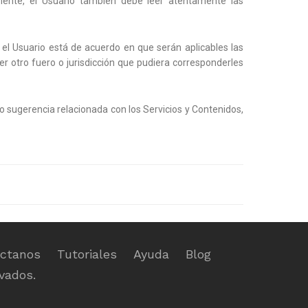
emente, el Usuario también debe leer atentamente las
 el Usuario está de acuerdo en que serán aplicables las
 otro fuero o jurisdicción que pudiera corresponderles
 sugerencia relacionada con los Servicios y Contenidos,
ctanos
Tutoriales
Ayuda
Blog
vados.