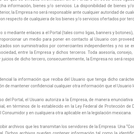
a información, bienes y/o servicios. La disponibilidad de bienes y/o 
nterior, la Empresa no será responsable ante cualquier autoridad de cual
on respecto de cualquiera de los bienes y/o servicios ofertados por terce
o o mediante enlaces a el Portal (tales como ligas, banners y botones)
 a proporcionar un medio para poner en contacto al Usuario con prove
nlazados son suministrados por comerciantes independientes y no se 
 sociedad, entre la Empresa y dichos terceros. Toda asesoría, consejo,
y juicios de dicho tercero, consecuentemente, la Empresa no será respo
ncial la información que reciba del Usuario que tenga dicho carácter 
 de mantener confidencial cualquier otra información que el Usuario l
 del Portal, el Usuario autoriza a la Empresa, de manera enunciativa más 
al, en términos de lo establecido en la Ley Federal de Protección de 
l Consumidor y en cualquiera otra aplicable en la legislación mexicana.
cibir archivos que les transmitan los servidores de la Empresa. Una “Co
l. Dichos archivos pueden contener información tal como la identifi