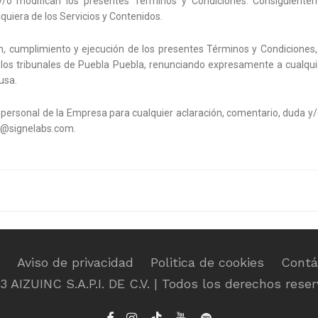
 y/o modifican los presentes Términos y Condiciones. Consiguient
quiera de los Servicios y Contenidos.
n, cumplimiento y ejecución de los presentes Términos y Condiciones,
os tribunales de Puebla Puebla, renunciando expresamente a cualquier
usa.
personal de la Empresa para cualquier aclaración, comentario, duda y/o
la@signelabs.com.
Aviso de privacidad
Politica de cookies
Contá
3 AIZUINC S.A.P.I. DE C.V. | Todos los derechos reser