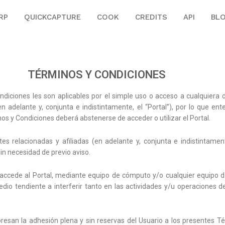
RP
QUICKCAPTURE
COOK
CREDITS
API
BL
TÉRMINOS Y CONDICIONES
diciones les son aplicables por el simple uso o acceso a cualquiera d
en adelante y, conjunta e indistintamente, el “Portal”), por lo que 
os y Condiciones deberá abstenerse de acceder o utilizar el Portal.
tes relacionadas y afiliadas (en adelante y, conjunta e indistintame
in necesidad de previo aviso.
accede al Portal, mediante equipo de cómputo y/o cualquier equipo de
medio tendiente a interferir tanto en las actividades y/u operaciones 
presan la adhesión plena y sin reservas del Usuario a los presentes Té