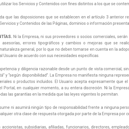
tilizar los Servicios y Contenidos con fines distintos a los que se con
da que las disposiciones que se establecen en el artículo 3 anterior r
Servicios y Contenidos de las Páginas, dominios o información presentad
NTÍAS.
Ni la Empresa, ni sus proveedores o socios comerciales, serán 
, asesorías, errores tipográficos y cambios o mejoras que se reali
aturaleza general, por lo que no deben tomarse en cuenta en la adopci
al Usuario de acuerdo con sus necesidades específicas.
petencia y diligencia razonable desde un punto de vista comercial, sin
á” y “según disponibilidad”. La Empresa no manifiesta ninguna represen
teriales o productos incluidos. El Usuario acepta expresamente que el
l Portal, en cualquier momento, a su entera discreción. Ni la Empresa
odas las garantías en la medida que las leyes vigentes lo permitan.
me ni asumirá ningún tipo de responsabilidad frente a ninguna person
cualquier otra clase de respuesta otorgada por parte de la Empresa por
 accionistas, subsidiarias, afiliadas, funcionarios, directores, emple