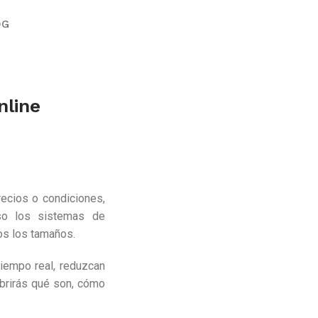
OG
nline
precios o condiciones,
so los sistemas de
os los tamaños.
iempo real, reduzcan
ubrirás qué son, cómo