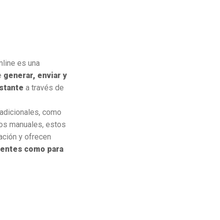
line es una
e
generar, enviar y
nstante
a través de
radicionales, como
os manuales, estos
ación y ofrecen
lientes como para