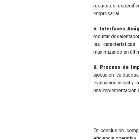
requisitos específi
empresarial.
5. Interfaces Amig
resultar desalentador
las características
maximizando en últim
6. Proceso de Im
ejecución cuidados
evaluación inicial y
una implementación bi
En conclusión, comp
eficiencia operativa.