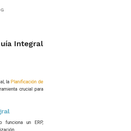
OG
ía Integral
l, la
Planificación de
amienta crucial para
ral
o funciona un ERP,
ización.