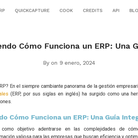
RP
QUICKCAPTURE
COOK
CREDITS
API
BL
ndo Cómo Funciona un ERP: Una Gu
By
on 9 enero, 2024
RP? En el siempre cambiante panorama de la gestión empresaria
ales
(ERP, por sus siglas en inglés) ha surgido como una herr
iones.
o Cómo Funciona un ERP: Una Guía Integ
ne como objetivo adentrarse en las complejidades de cóm
mación valiosa para las empresas que buscan eficiencia y optim